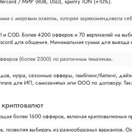
tercard / МИР (RUB, USD), крипту TON (+10%).
амма с мировым охватом, которая зарекомендовала се
 и COD. Более 4200 офферов и 70 вертикалей на выбор
 Discord для общения. Минимальная сумма для вывода 
 офферов (более 2500) по различным тематикам.
дов, нутра, сезонные офферы, гемблинг/беттинг, дей
ыплате для ИП, самозанятых или ООО по договору. Та
 криптовалют
гающая более 1600 офферов, включая криптовалютные 
в, позволяя выбирать из разнообразных вариантов. Ох