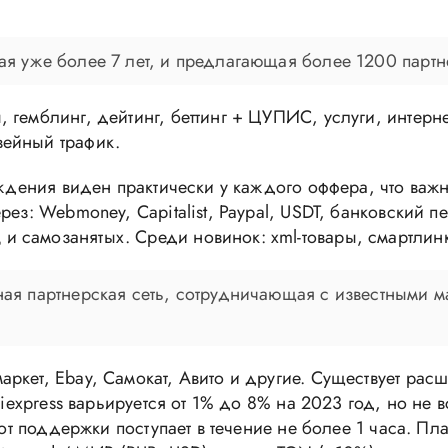
щая уже более 7 лет, и предлагающая более 1200 партн
 гемблинг, дейтинг, беттинг + ЦУПИС, услуги, интерне
вейный трафик.
рждения виден практически у каждого оффера, что важ
ез: Webmoney, Capitalist, Paypal, USDT, банковский п
 самозанятых. Среди новинок: xml-товары, смартлин
пная партнерская сеть, сотрудничающая с известными м
аркет, Ebay, Самокат, Авито и другие. Существует ра
Aliexpress варьируется от 1% до 8% на 2023 год, но не
т от поддержки поступает в течение не более 1 часа. 