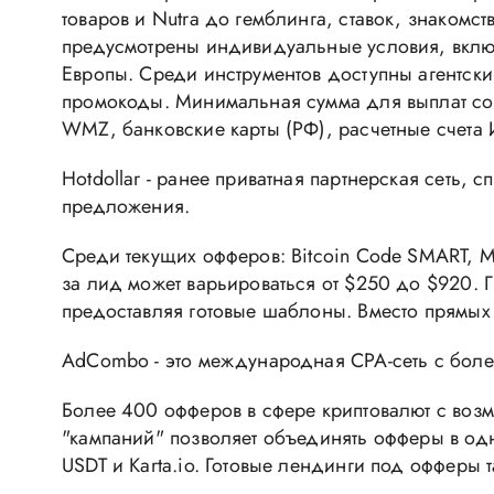
товаров и Nutra до гемблинга, ставок, знакомс
предусмотрены индивидуальные условия, вкл
Европы. Среди инструментов доступны агентский
промокоды. Минимальная сумма для выплат сос
WMZ, банковские карты (РФ), расчетные счета
Hotdollar - ранее приватная партнерская сеть
предложения.
Среди текущих офферов: Bitcoin Code SMART, M
за лид может варьироваться от $250 до $920. 
предоставляя готовые шаблоны. Вместо прямых 
AdCombo - это международная CPA-сеть с боле
Более 400 офферов в сфере криптовалют с воз
"кампаний" позволяет объединять офферы в одну
USDT и Karta.io. Готовые лендинги под офферы 