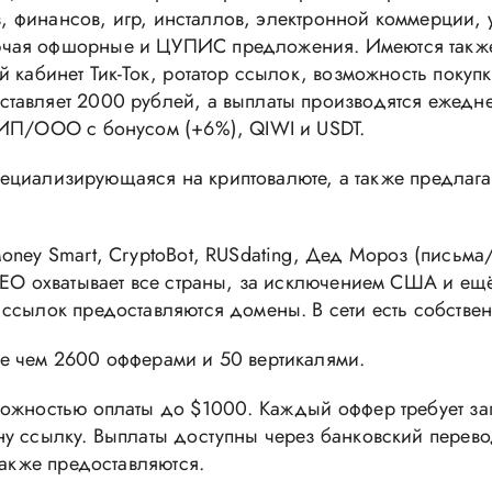
тв, финансов, игр, инсталлов, электронной коммерции, 
ючая офшорные и ЦУПИС предложения. Имеются также
 кабинет Тик-Ток, ротатор ссылок, возможность покупк
тавляет 2000 рублей, а выплаты производятся ежедн
 ИП/ООО с бонусом (+6%), QIWI и USDT.
, специализирующаяся на криптовалюте, а также предл
oney Smart, CryptoBot, RUSdating, Дед Мороз (письма/
ГЕО охватывает все страны, за исключением США и ещ
ссылок предоставляются домены. В сети есть собствен
е чем 2600 офферами и 50 вертикалями.
можностью оплаты до $1000. Каждый оффер требует з
 ссылку. Выплаты доступны через банковский перевод,
также предоставляются.