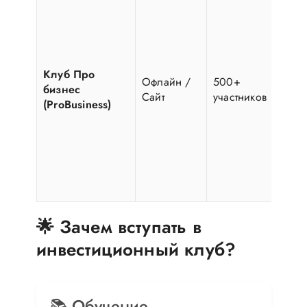
би
Бе
соб
ме
пр
Клуб Про
Офлайн /
500+
Пр
бизнес
Сайт
участников
гру
(ProBusiness)
зав
эк
пр
Вс
ли
со
🌟 Зачем вступать в
инвестиционный клуб?
📚 Обучение