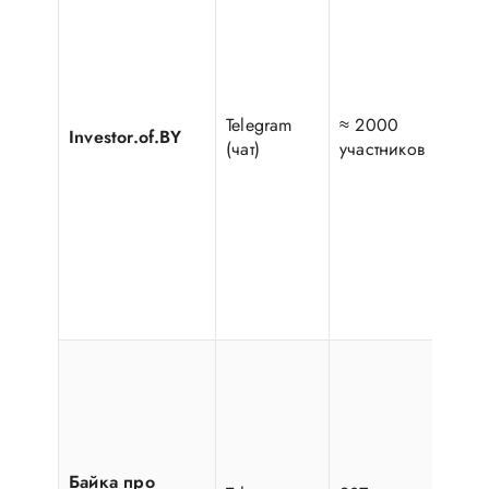
со
Бе
ос
год
об
Telegram
≈ 2000
ин
Investor.of.BY
(чат)
участников
пр
ин
об
фи
ин
бе
за
ры
Ка
ин
де
об
ин
Байка про
по