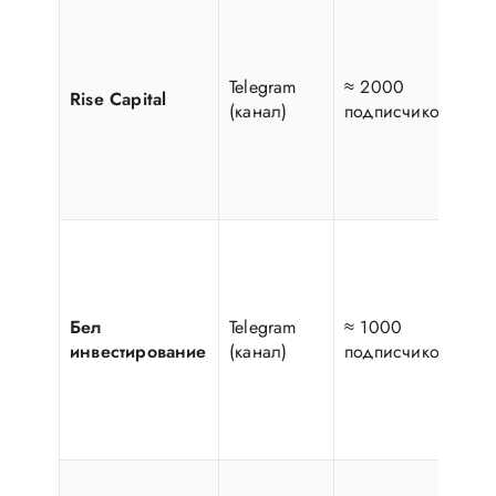
Ав
Анд
ко
по
Telegram
≈ 2000
Rise Capital
ин
(канал)
подписчиков
бе
фо
ра
то
Ка
ак
пр
ди
Бел
Telegram
≈ 1000
по
инвестирование
(канал)
подписчиков
ос
на
дл
РБ
Кр