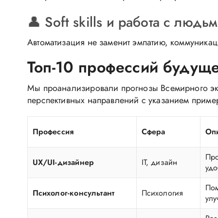
👤 Soft skills и работа с людь
Автоматизация не заменит эмпатию, коммуникац
Топ-10 профессий будуще
Мы проанализировали прогнозы Всемирного эко
перспективных направлений с указанием пример
Профессия
Сфера
Оп
Про
UX/UI-дизайнер
IT, дизайн
удо
Пом
Психолог-консультант
Психология
улу