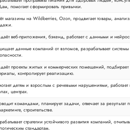
рабатывает программы питания для здоровых людей, консуль
ам, помогает сформировать привычки.
ёт магазины на Wildberries, Ozon, продвигает товары, анализ
дажи.
даёт веб-приложения, бэкенд, работает с данными и нейрос
ищает данные компаний от взломов, разрабатывает системы
опасности.
даёт проекты жилых и коммерческих помещений, подбирает
ериалы, контролирует реализацию.
огает детям и взрослым с речевыми нарушениями, работает 
лах, центрах.
оводит командами, планирует задачи, отвечает за результат п
 маркетинге, строительстве.
рабатывает стратегии устойчивого развития компаний, отчитыв
логическим стандартам.