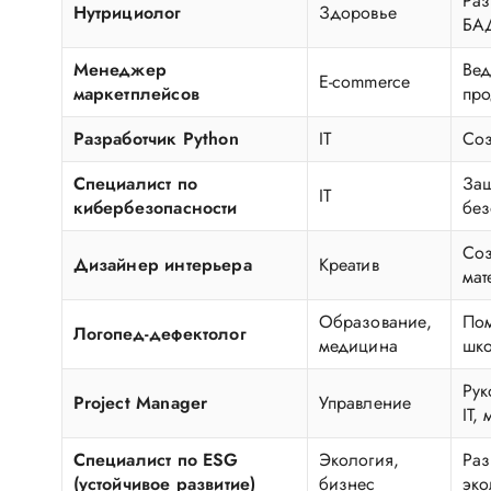
Раз
Нутрициолог
Здоровье
БАД
Менеджер
Вед
E-commerce
маркетплейсов
про
Разработчик Python
IT
Соз
Специалист по
Защ
IT
кибербезопасности
без
Соз
Дизайнер интерьера
Креатив
мат
Образование,
Пом
Логопед-дефектолог
медицина
шко
Рук
Project Manager
Управление
IT,
Специалист по ESG
Экология,
Раз
(устойчивое развитие)
бизнес
эко