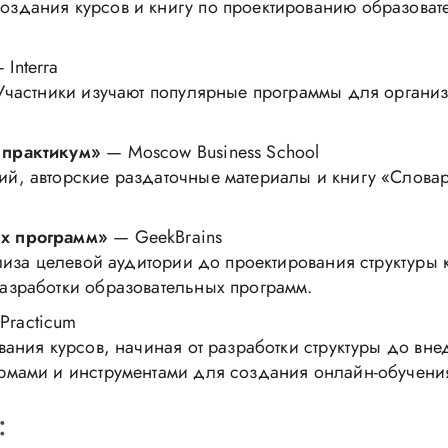
дания курсов и книгу по проектированию образовател
 Interra
частники изучают популярные программы для организац
 практикум»
— Moscow Business School
й, авторские раздаточные материалы и книгу «Словарь
ых программ»
— GeekBrains
лиза целевой аудитории до проектирования структуры к
азработки образовательных программ.
Practicum
вания курсов, начиная от разработки структуры до вне
рмами и инструментами для создания онлайн-обучени
: