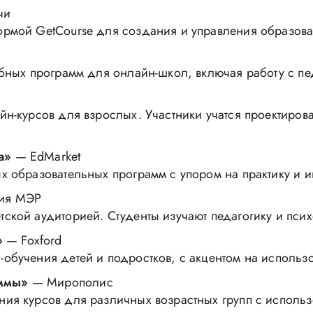
чи
ормой GetCourse для создания и управления образов
ебных программ для онлайн-школ, включая работу с пе
н-курсов для взрослых. Участники учатся проектироват
а»
— EdMarket
х образовательных программ с упором на практику и и
ия МЭР
ской аудиторией. Студенты изучают педагогику и псих
»
— Foxford
обучения детей и подростков, с акцентом на использ
аммы»
— Мирополис
ния курсов для различных возрастных групп с исполь