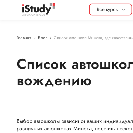
Все курсы
Главная
Блог
Список автошкол Минска, где качествен
Список автошкол
вождению
Выбор автошколы зависит от ваших индивидуаль
различных автошколах Минска, посетить несколь