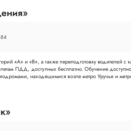
дения»
-84
орий «А» и «В», а также переподготовку водителей с к
летам ПДД, доступных бесплатно. Обучение доступно
втодромами, находящимися возле метро Уручье и метр
ик»