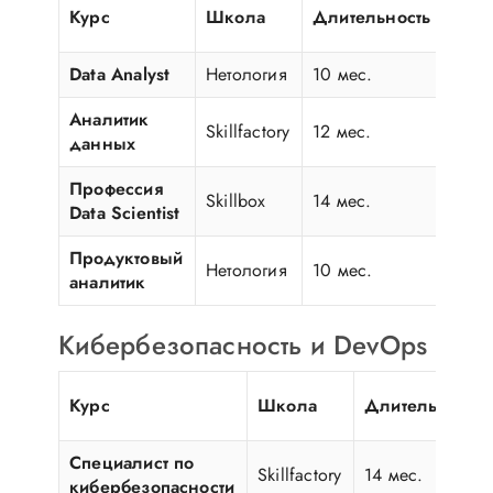
Цен
Курс
Школа
Длительность
(BYN
Data Analyst
Нетология
10 мес.
330
Аналитик
Skillfactory
12 мес.
340
данных
Профессия
Skillbox
14 мес.
420
Data Scientist
Продуктовый
Нетология
10 мес.
350
аналитик
Кибербезопасность и DevOps
Курс
Школа
Длительность
Специалист по
Skillfactory
14 мес.
кибербезопасности