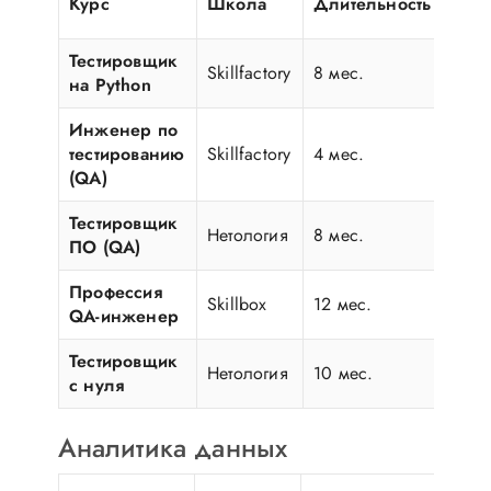
Курс
Школа
Длительность
(BY
Тестировщик
Skillfactory
8 мес.
300
на Python
Инженер по
тестированию
Skillfactory
4 мес.
220
(QA)
Тестировщик
Нетология
8 мес.
280
ПО (QA)
Профессия
Skillbox
12 мес.
340
QA-инженер
Тестировщик
Нетология
10 мес.
320
с нуля
Аналитика данных