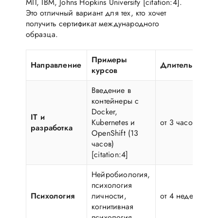
MIT, IBM, Johns Hopkins University [citation:4].
Это отличный вариант для тех, кто хочет
получить сертификат международного
образца.
Примеры
Направление
Длительность
курсов
Введение в
контейнеры с
Docker,
IT и
Kubernetes и
от 3 часов
разработка
OpenShift (13
часов)
[citation:4]
Нейробиология,
психология
Психология
личности,
от 4 недель
когнитивная
психология