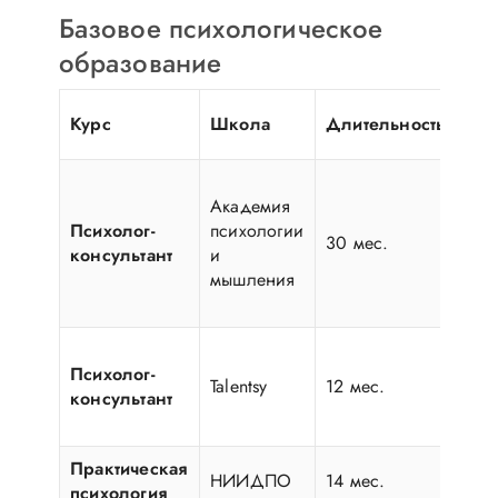
Базовое психологическое
образование
Це
Курс
Школа
Длительность
(BY
Академия
Психолог-
психологии
17
30 мес.
консультант
и
34
мышления
Психолог-
Talentsy
12 мес.
42
консультант
Практическая
НИИДПО
14 мес.
21
психология