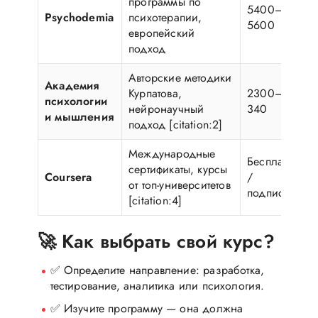
программы по
5400–
Psychodemia
психотерапии,
5600
европейский
подход
Авторские методики
Академия
Курпатова,
2300–17
психологии
нейронаучный
340
и мышления
подход [citation:2]
Международные
Бесплатно
сертификаты, курсы
Coursera
/
от топ-университетов
подписка
[citation:4]
🚀 Как выбрать свой курс?
✅ Определите направление: разработка,
тестирование, аналитика или психология.
✅ Изучите программу — она должна