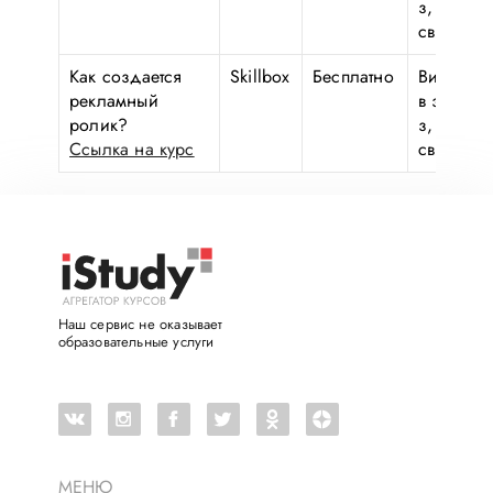
з, обрат
связь
Как создается
Skillbox
Бесплатно
Видеозан
рекламный
в записи
ролик?
з, обрат
Ссылка на курс
связь
Наш сервис не оказывает
образовательные услуги
МЕНЮ