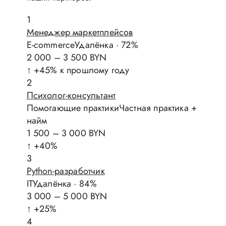
1
Менеджер маркетплейсов
E-commerceУдалёнка · 72%
2 000 – 3 500 BYN
↑ +45% к прошлому году
2
Психолог-консультант
Помогающие практикиЧастная практика +
найм
1 500 – 3 000 BYN
↑ +40%
3
Python-разработчик
ITУдалёнка · 84%
3 000 – 5 000 BYN
↑ +25%
4