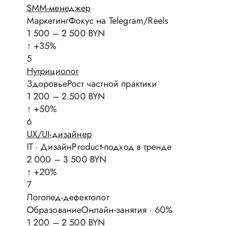
SMM-менеджер
МаркетингФокус на Telegram/Reels
1 500 – 2 500 BYN
↑ +35%
5
Нутрициолог
ЗдоровьеРост частной практики
1 200 – 2 500 BYN
↑ +50%
6
UX/UI-дизайнер
IT · ДизайнProduct-подход в тренде
2 000 – 3 500 BYN
↑ +20%
7
Логопед-дефектолог
ОбразованиеОнлайн-занятия · 60%
1 200 – 2 500 BYN