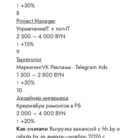
↑ +30%
8
Project Manager
УправлениеIT + non-IT
2 500 – 4 000 BYN
↑ +15%
9
Таргетолог
МаркетингVK Реклама · Telegram Ads
1 500 – 2 800 BYN
↑ +30%
10
Дизайнер интерьера
КреативБум ремонтов в РБ
2 000 – 4 000 BYN
↑ +20%
Как считали
Выгрузка вакансий с hh.by и
rabota.by за январь–ноябрь 2026 с