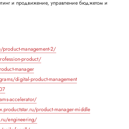
кетинг и продвижение, управление бюджетом и
rse/product-management-2/
rofession-product/
product-manager
ograms/digital-product-management
707
eams-accelerator/
ew.productstar.ru/product-manager-middle
x.ru/engineering/