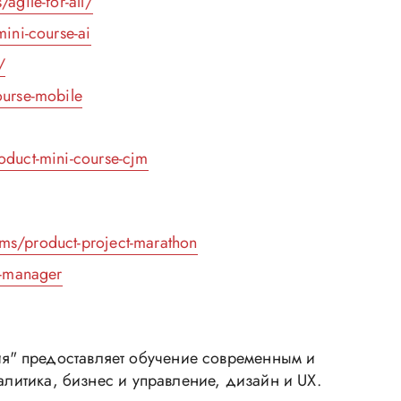
agile-for-all/
mini-course-ai
/
ourse-mobile
roduct-mini-course-cjm
ams/product-project-marathon
ct-manager
я" предоставляет обучение современным и
алитика, бизнес и управление, дизайн и UX.