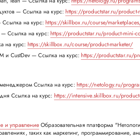
ban, lean — Ссылка на курс:
https://netology.ru/programs/
одуктов — Ссылка на курс:
https://productstar.ru/product-
— Ссылка на курс:
https://skillbox.ru/course/marketplaces
в — Ссылка на курс:
https://productstar.ru/product-mini-c
а на курс:
https://skillbox.ru/course/product-marketer/
JM и CustDev — Ссылка на курс:
https://productstar.ru/p
т-менеджером Ссылка на курс:
https://netology.ru/progr
 дня Ссылка на курс:
https://intensive.skillbox.ru/produ
е и управление
Образовательная платформа "Нетологи
правлениях, таких как маркетинг, программирование, ан