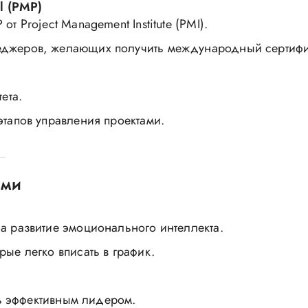
l (PMP)
т Project Management Institute (PMI).
еджеров, желающих получить международный сертифи
ета.
этапов управления проектами.
ами
на развитие эмоционального интеллекта.
рые легко вписать в график.
ать эффективным лидером.