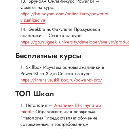
Бруноям Онлайн-курс Power BI —
Ссылка на курс:
https://brunoyam.com/online-kursy/power-bi-
vizualizaciya
GeekBrains Факультет Продуктовой
аналитики — Ссылка на курс:
https://gb.ru/geek_university/developer/analyst/produ
Бесплатные курсы
Skillbox Изучаем основы аналитики в
Power BI за 3 дняСсылка на курс:
https://intensive.skillbox.ru/power-bi-pro/
ТОП Школ
Нетология —
Аналитик BI с нуля до
middle
Образовательная платформа
"Нетология" предоставляет обучение
современным и востребованным