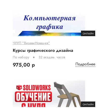
ОНЛАЙН
ЧУУП "ВизавиНовация"
Курсы графического дизайна
По набору
32 академ. часов
975,00 р
Подробнее
ОНЛАЙН