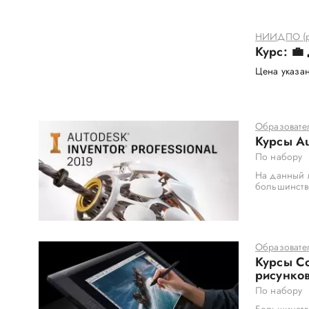
НИИДПО (р
Курс: 💼
Цена указан
Образовате
Курсы Au
По набору
На данный м
большинств
Образовате
Курсы С
рисунков
По набору