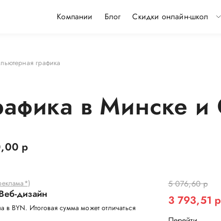
Компании
Блог
Скидки онлайн-школ
пьютерная графика
афика в Минске и O
,00 р
еклама*)
5 076,60 р
 Веб-дизайн
3 793,51 
а в BYN. Итоговая сумма может отличаться
Перейти