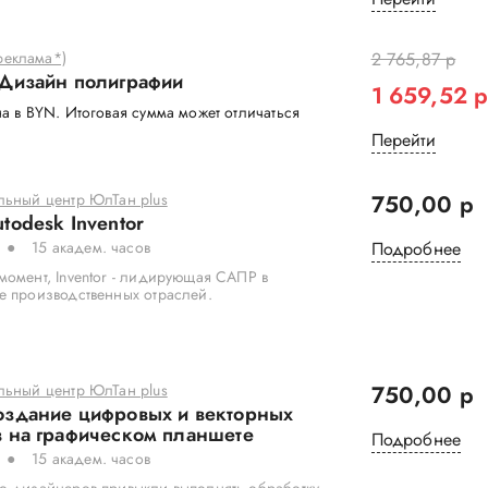
еклама*)
2 765,87 р
 Дизайн полиграфии
1 659,52 
а в BYN. Итоговая сумма может отличаться
Перейти
льный центр ЮлТан plus
750,00 р
todesk Inventor
15 академ. часов
Подробнее
омент, Inventor - лидирующая САПР в
е производственных отраслей.
льный центр ЮлТан plus
750,00 р
оздание цифровых и векторных
 на графическом планшете
Подробнее
15 академ. часов