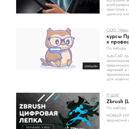
Большинств
изображени
приступая к
данного инс
ООО "Мето
курсы Пр
к профе
По набору
AutoCAD пр
проектирова
предназнач
ОНЛАЙН
чертежей и
проектирова
для новичко
IT ШАГ
Zbrush (
По набору
НОВЫЙ КУРС
творческий