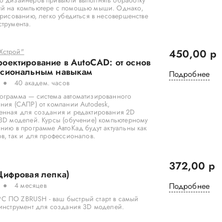
о дизайнеров привыкли выполнять обработку
й на компьютере с помощью мыши. Однако,
 рисованию, легко убедиться в несовершенстве
трумента.
Хстрой"
450,00 р
оектирование в AutoCAD: от основ
ссиональным навыкам
Подробнее
40 академ. часов
ограмма — система автоматизированного
ния (САПР) от компании Autodesk,
енная для создания и редактирования 2D
 3D моделей. Курсы (обучение) компьютерному
нию в программе АвтоКад будут актуальны как
в, так и для профессионалов.
372,00 р
Цифровая лепка)
4 месяцев
Подробнее
 ПО ZBRUSH - ваш быстрый старт в самый
 инструмент для создания 3D моделей.