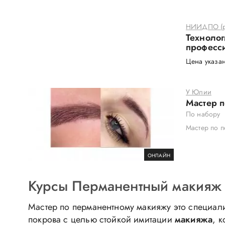
НИИДПО (р
Технолог
професси
Цена указан
У Юлии
Мастер 
По набору
Мастер по 
ОНЛАЙН
Курсы Перманентный макияж в
Мастер по перманентному макияжу это специали
покрова с целью стойкой имитации
макияжа
, 