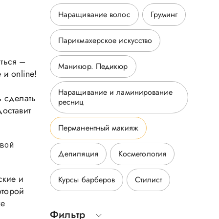
Наращивание волос
Груминг
Парикмахерское искусство
яться –
Маникюр. Педикюр
 и online
!
Наращивание и ламинирование
ь сделать
ресниц
доставит
Перманентный макияж
свой
Депиляция
Косметология
ские и
Курсы барберов
Стилист
оторой
же
Фильтр