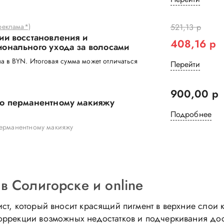
еклама*)
521,13 р
ии восстановления и
408,16 р
онального ухода за волосами
а в BYN. Итоговая сумма может отличаться
Перейти
900,00 р
по перманентному макияжу
Подробнее
перманентному макияжу
 Солигорске и online
ст, который вносит красящий пигмент в верхние слои 
коррекции возможных недостатков и подчеркивания дос