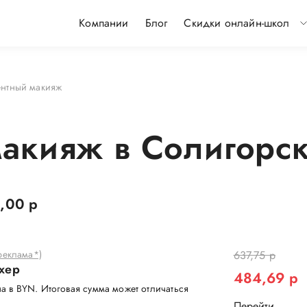
Компании
Блог
Скидки онлайн-школ
нтный макияж
кияж в Солигорске
,00 р
еклама*)
637,75 р
хер
484,69 р
а в BYN. Итоговая сумма может отличаться
Перейти