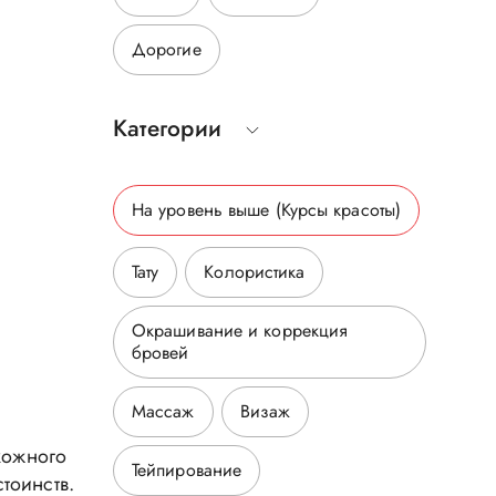
Дорогие
Категории
На уровень выше
(Курсы красоты
)
Тату
Колористика
Окрашивание и коррекция
бровей
Массаж
Визаж
кожного
Тейпирование
тоинств.