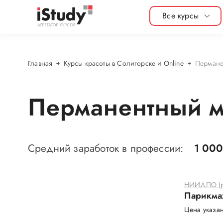
Все курсы
Главная
Курсы красоты в Солигорске и Online
Пермане
Перманентный ма
Средний заработок в профессии:
1 000
НИИДПО (р
Парикма
Цена указан