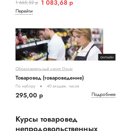
1 083,68 р
1 665,52 р
Перейти
ОНЛАЙН
Образовательный центр Oscar
Товаровед (товароведение)
По набору
40 академ. часов
295,00 р
Подробнее
Курсы товаровед
непродовольственных