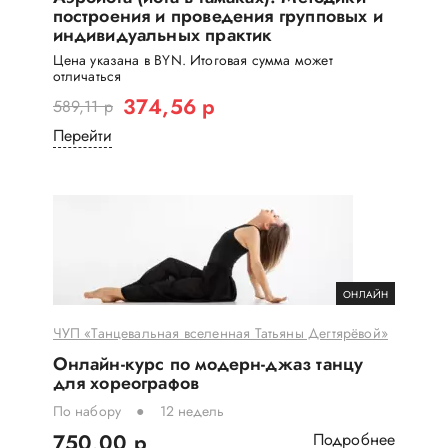
построения и проведения групповых и
индивидуальных практик
Цена указана в BYN. Итоговая сумма может
отличаться
374,56 р
589,11 р
Перейти
ОНЛАЙН
ЧУП «Танцевальная вселенная Татьяны Дегтярёвой»
Онлайн-курс по модерн-джаз танцу
для хореографов
По набору
12 недель
750,00 р
Подробнее