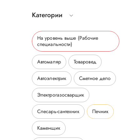
Категории
На уровень выше
(Рабочие
специальности
)
Автомаляр
Товаровед
Автоэлектрик
Сметное дело
Электрогазосварщик
Слесарь-сантехник
Печник
Каменщик