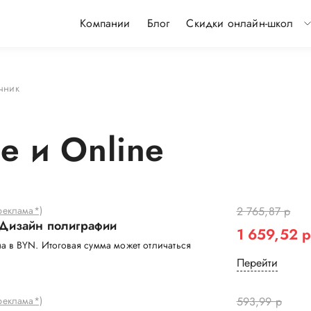
Компании
Блог
Скидки онлайн-школ
чник
е и Online
еклама*)
2 765,87 р
 Дизайн полиграфии
1 659,52 
а в BYN. Итоговая сумма может отличаться
Перейти
еклама*)
593,99 р