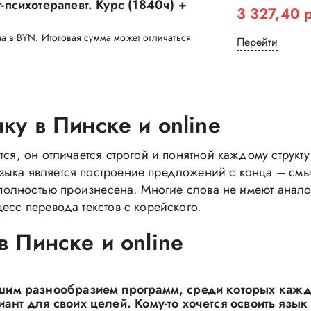
-психотерапевт. Курс (1840ч) +
3 327,40 
а в BYN. Итоговая сумма может отличаться
Перейти
ку в Пинске и online
тся, он отличается строгой и понятной каждому структ
зыка является построение предложений с конца – см
т полностью произнесена. Многие слова не имеют анало
есс перевода текстов с корейского.
в Пинске и online
ьшим разнообразием программ, среди которых каж
нт для своих целей. Кому-то хочется освоить язык