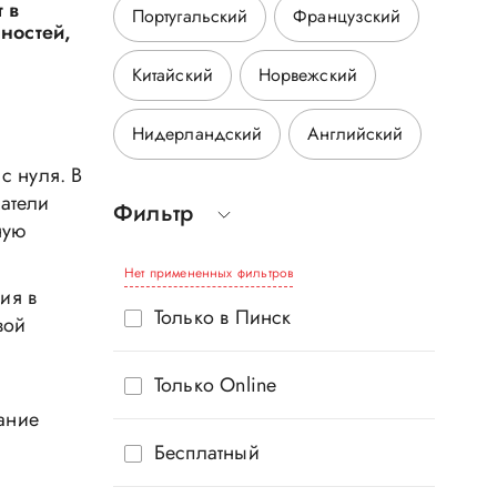
 в
Португальский
Французский
ностей,
Китайский
Норвежский
Нидерландский
Английский
с нуля. В
шатели
Фильтр
ную
Нет примененных фильтров
ия в
Только в Пинск
вой
Только Online
ание
Бесплатный