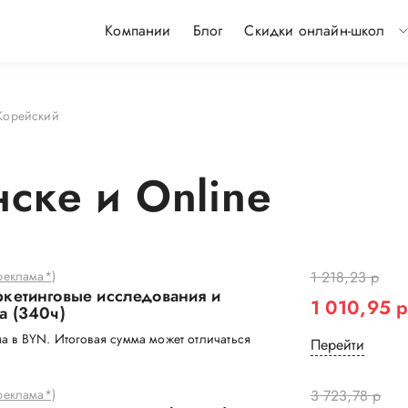
Компании
Блог
Скидки онлайн-школ
Корейский
ске и Online
еклама*)
1 218,23 р
кетинговые исследования и
1 010,95 
а (340ч)
а в BYN. Итоговая сумма может отличаться
Перейти
еклама*)
3 723,78 р