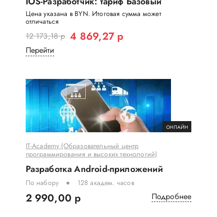
IOS-Разработчик: тариф Базовый
Цена указана в BYN. Итоговая сумма может
отличаться
4 869,27 р
12 173,18 р
Перейти
ОНЛАЙН
IT-Academy (Образовательный центр
программирования и высоких технологий)
Разработка Android-приложений
По набору
128 академ. часов
2 990,00 р
Подробнее