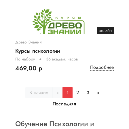
ОНЛАЙН
Древо Знаний
Курсы психологии
По набору
36 академ. часов
469,00 р
Подробнее
В начало
«
1
2
3
»
Последняя
Обучение Психологии и