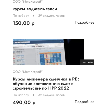
ООО "МетоХстрой"
курсы водитель такси
По набору
29 академ. часов
150,00 р
Подробнее
ОНЛАЙН
ООО "МетоХстрой"
Курсы инженера сметчика в РБ:
обучение составлению смет в
строительстве по НРР 2022
По набору
32 академ. часов
490,00 р
Подробнее