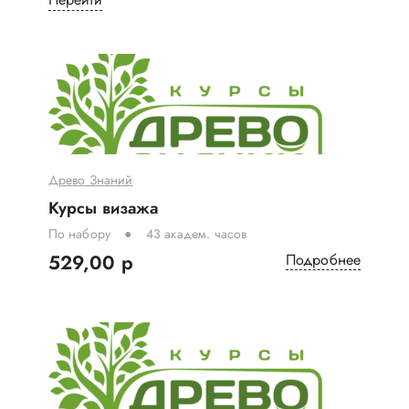
Древо Знаний
Курсы визажа
По набору
43 академ. часов
529,00 р
Подробнее