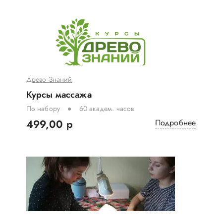
Древо Знаний
Курсы массажа
По набору
60 академ. часов
499,00 р
Подробнее