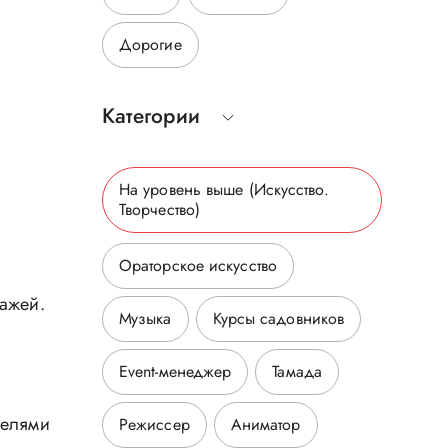
Дорогие
Категории
На уровень выше
(Искусство.
Творчество
)
Ораторское искусство
нажей.
Музыка
Курсы садовников
Event-менеджер
Тамада
телями
Режиссер
Аниматор