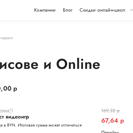
Компании
Блог
Скидки онлайн-школ
нарист
исове и Online
,00 р
клама*)
169,32 р
ст видеоигр
67,64 р
а в BYN. Итоговая сумма может отличаться
Перейти