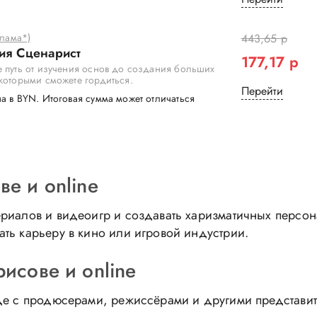
клама*)
443,65 р
ия Сценарист
177,17 р
 путь от изучения основ до создания больших
которыми сможете гордиться.
Перейти
а в BYN. Итоговая сумма может отличаться
е и online
ериалов и видеоигр и создавать харизматичных персо
ть карьеру в кино или игровой индустрии.
исове и online
нде с продюсерами, режиссёрами и другими представи