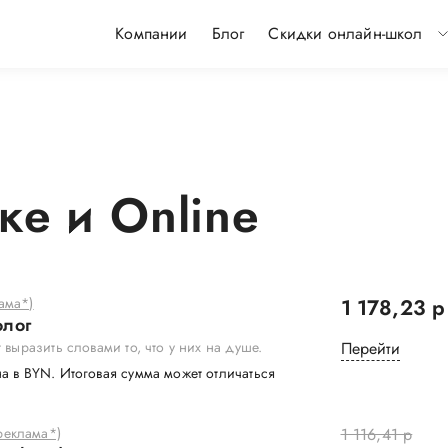
Компании
Блог
Скидки онлайн-школ
ке и Online
ама*)
1 178,23 р
олог
т выразить словами то, что у них на душе.
Перейти
а в BYN. Итоговая сумма может отличаться
еклама*)
1 116,41 р