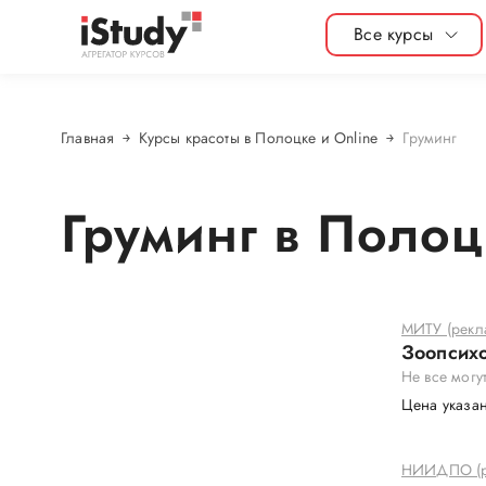
Все курсы
Главная
Курсы красоты в Полоцке и Online
Груминг
Груминг в Полоц
МИТУ (рекл
Зоопсих
Не все могу
Цена указан
НИИДПО (р