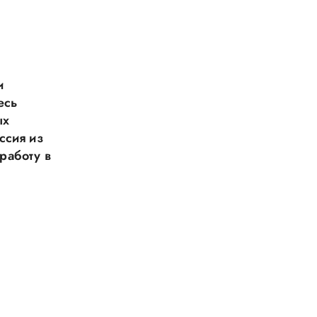
и
есь
ых
ссия из
работу в