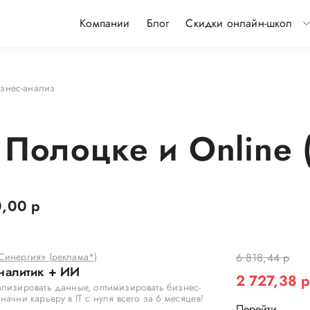
Компании
Блог
Скидки онлайн-школ
знес-анализ
 Полоцке и Online 
,00 р
Синергия» (реклама*)
6 818,44 р
налитик + ИИ
2 727,38 
лизировать данные, оптимизировать бизнес-
начни карьеру в IT с нуля всего за 6 месяцев!
Перейти