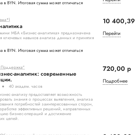
а в BYN. Итоговая сумма может отличаться
ама*)
10 400,39
налитика
мини MБA «Бизнес-аналитика» предназначена
Перейти
я ключевых навыков анализа данных и принятия
а в BYN. Итоговая сумма может отличаться
 Поддержка"
720,00 р
знес-аналитик: современные
нции.
Подробнее
40 академ. часов
изнес-анализу предоставляет возможность
ровать знания о процессах выявления, анализа
ования потребностей заинтересованных сторон,
азработке эффективных решений, направленных
ацию бизнес-операций и достижение
ких целей.