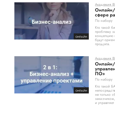
Академия 
Онлайн/о
сфере р
По набору
Кто такой б
проблему з
концепцию 
ОНЛАЙН
будут ориен
продукта.
Академия 
Онлайн/о
управлен
ПО»
По набору
Кто такой Б
непосредств
ОНЛАЙН
не только с
заказчиком,
и управляет