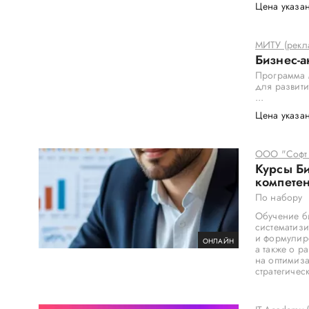
Цена указан
МИТУ (рекл
Бизнес-а
Программа 
для развити
...
Цена указан
ООО "Софт
Курсы Би
компете
По набору
Обучение б
систематизи
и формулир
ОНЛАЙН
а также о р
на оптимиз
стратегичес