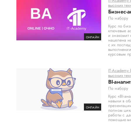
IT-Academy
высоких тех
Бизнес-а
По набору
Курс по биз
ключевые ас
и знакомит
ОНЛАЙН
нацелена н
с их после
выполнении
курсовым пр
IT-Academy
высоких тех
BI-анали
По набору
Курс «BI-ан
навыки в о
презентации
ОНЛАЙН
полном цикл
работы с да
помощью ме