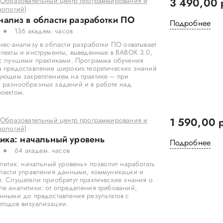
 (Образовательный центр программирования и
3 490,00 
нологий)
нализ в области разработки ПО
Подробнее
136 академ. часов
нес-анализу в области разработки ПО охватывает
пекты и инструменты, выведенные в BABOK 3.0,
 с лучшими практиками. Программа обучения
а предоставление широких теоретических знаний
дующим закреплением на практике – при
 разнообразных заданий и в работе над
оектом.
 (Образовательный центр программирования и
1 590,00 
нологий)
тика: начальный уровень
Подробнее
64 академ. часов
алитик: начальный уровень» позволит наработать
бласти управления данными, коммуникации и
. Слушатели приобретут практические знания о
е аналитики: от определения требований,
нными до предоставления результатов с
тодов визуализации.