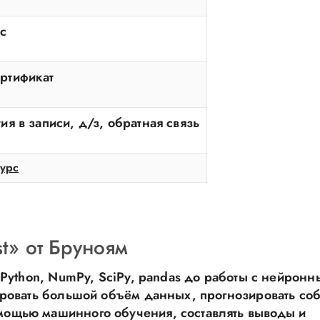
с
ртификат
ия в записи, д/з, обратная связь
урс
st» от Бруноям
в Python, NumPy, SciPy, pandas до работы с нейрон
ировать большой объём данных, прогнозировать соб
мощью машинного обучения, составлять выводы и