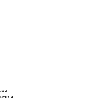
ными
ытия и