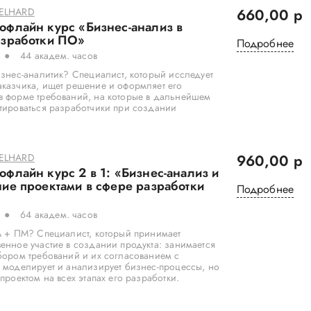
BELHARD
660,00 р
флайн курс «Бизнес-анализ в
азработки ПО»
Подробнее
44 академ. часов
изнес-аналитик? Специалист, который исследует
аказчика, ищет решение и оформляет его
в форме требований, на которые в дальнейшем
тироваться разработчики при создании
BELHARD
960,00 р
флайн курс 2 в 1: «Бизнес-анализ и
ие проектами в сфере разработки
Подробнее
64 академ. часов
А + ПМ? Специалист, который принимает
енное участие в создании продукта: занимается
бором требований и их согласованием с
 моделирует и анализирует бизнес-процессы, но
 проектом на всех этапах его разработки.