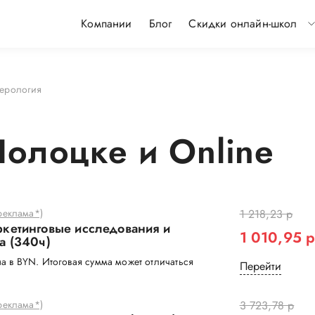
Компании
Блог
Скидки онлайн-школ
ерология
олоцке и Online
еклама*)
1 218,23 р
кетинговые исследования и
1 010,95 
а (340ч)
а в BYN. Итоговая сумма может отличаться
Перейти
еклама*)
3 723,78 р