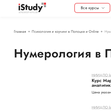
Все курсы
Главная
Психология и коучинг в Полоцке и Online
Нум
Нумерология в П
НИИДПО (р
Курс Мар
аналитик
Цена указан
НИИДПО (р