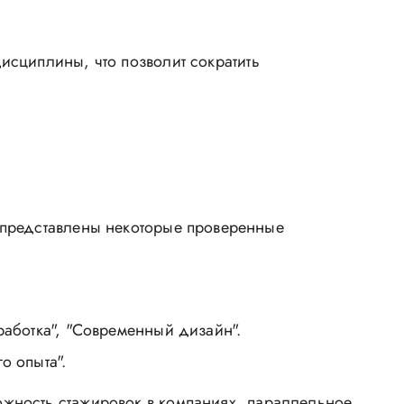
исциплины, что позволит сократить
 представлены некоторые проверенные
работка", "Современный дизайн".
о опыта".
жность стажировок в компаниях, параллельное