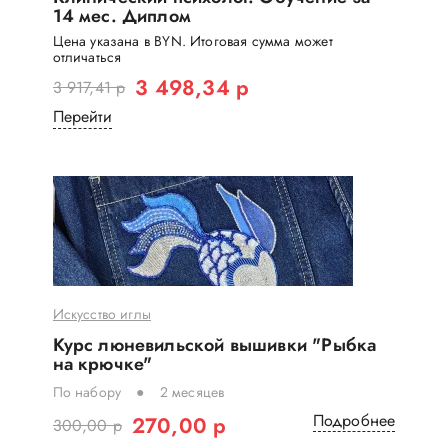
14 мес. Диплом
Цена указана в BYN. Итоговая сумма может
отличаться
3 498,34 р
3 917,41 р
Перейти
Искусство иглы
Курс люневильской вышивки "Рыбка
на крючке"
По набору
2 месяцев
Подробнее
270,00 р
300,00 р