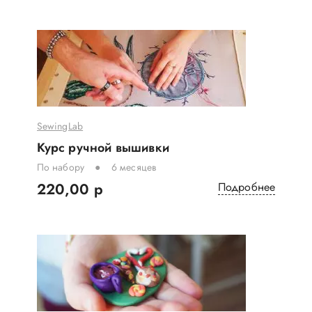
SewingLab
Курс ручной вышивки
По набору
6 месяцев
220,00 р
Подробнее