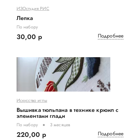
ИЗОстудия РИС
Лепка
По набору
30,00 р
Подробнее
Искусство иглы
Вышивка тюльпана в технике крюил с
элементами глади
По набору
3 месяцев
220,00 р
Подробнее