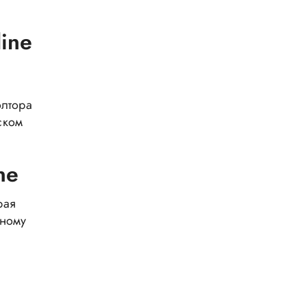
ine
олтора
ском
ne
рая
нному