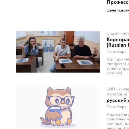
Професси
Цена указан
Студия инос
Корпорат
(Russian 
По набору
Корпоративн
foreigners)
занятие про
человек)
БИП - Унив
технологий
русский 
По набору
Учреждение
социально-
иностранных
месяцев. Ст