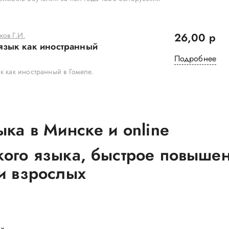
ов Г.И.
26,00 р
язык как иностранный
Подробнее
к как иностранный в Гомеле.
ыка в Минске и online
кого языка, быстрое повыше
и взрослых