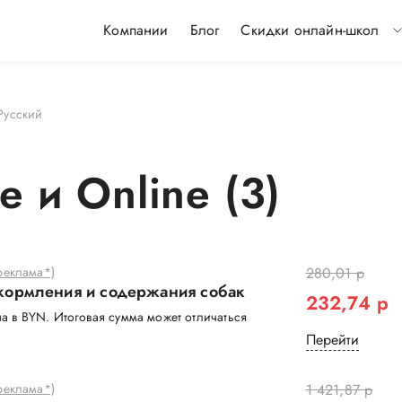
Компании
Блог
Скидки онлайн-школ
Русский
 и Online (3)
еклама*)
280,01 р
кормления и содержания собак
232,74 р
а в BYN. Итоговая сумма может отличаться
Перейти
еклама*)
1 421,87 р