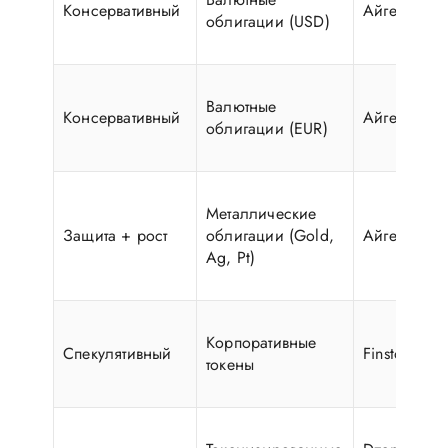
Консервативный
Айгенис (Б
облигации (USD)
Валютные
Консервативный
Айгенис (Б
облигации (EUR)
Металлические
Защита + рост
облигации (Gold,
Айгенис (Б
Ag, Pt)
Корпоративные
Спекулятивный
Finstore.by 
токены