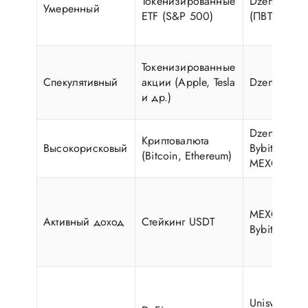
Токенизированные
Dzengi.com
Умеренный
ETF (S&P 500)
(ПВТ)
Токенизированные
Спекулятивный
акции (Apple, Tesla
Dzengi.com
и др.)
Dzengi.com
Криптовалюта
Высокорисковый
Bybit, OKX,
(Bitcoin, Ethereum)
MEXC
MEXC, OKX
Активный доход
Стейкинг USDT
Bybit
Uniswap (ч