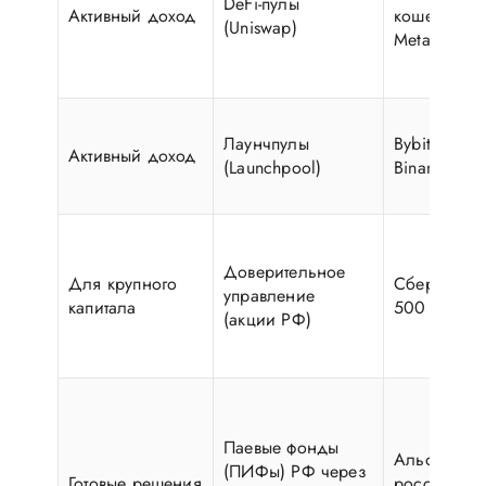
DeFi-пулы
Активный доход
кошелек, н
(Uniswap)
MetaMask)
Лаунчпулы
Bybit, OKX,
Активный доход
(Launchpool)
Binance
Доверительное
Для крупного
Сбербанк (
управление
капитала
500 000 R
(акции РФ)
Паевые фонды
Альфа-Капи
(ПИФы) РФ через
Готовые решения
российски