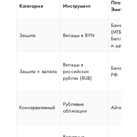
Площадка
Категория
Инструмент
Эмитент
Банки РБ
(МТБанк,
Защита
Вклады в BYN
Белгазпром
и др.)
Вклады в
Банки РБ и
Защита + валюта
российских
РФ
рублях (RUB)
Рублевые
Консервативный
Айгенис (Б
облигации
Валютные