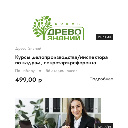
ОНЛАЙН
Древо Знаний
Курсы делопроизводства/инспектора
по кадрам, секретаря-референта
По набору
56 академ. часов
499,00 р
Подробнее
ОНЛАЙН