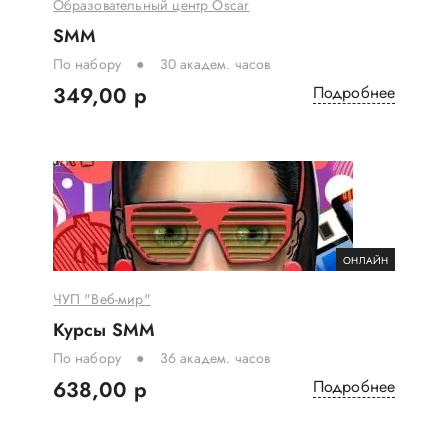
Образовательный центр Oscar
SMM
По набору
30 академ. часов
349,00 р
Подробнее
ОНЛАЙН
ЧУП "Веб-мир"
Курсы SMM
По набору
36 академ. часов
638,00 р
Подробнее