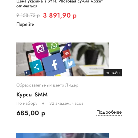
Цена указана в BYN. Итоговая сумма может
отличаться
3 891,90 р
9 158,72 р
Перейти
ОНЛАЙН
Образовательный центр Лидер
Курсы SMM
По набору
32 академ. часов
685,00 р
Подробнее