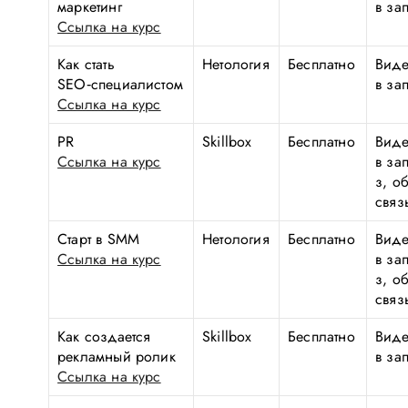
маркетинг
в за
Ссылка на курс
Как стать
Нетология
Бесплатно
Виде
SEO‑специалистом
в за
Ссылка на курс
PR
Skillbox
Бесплатно
Виде
Ссылка на курс
в за
з, о
связ
Старт в SMM
Нетология
Бесплатно
Виде
Ссылка на курс
в за
з, о
связ
Как создается
Skillbox
Бесплатно
Виде
рекламный ролик
в за
Ссылка на курс