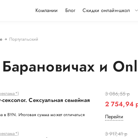
Компании
Блог
Скидки онлайн-школ
e
Португальский
 Барановичах и Onli
еклама*)
3 086,55 р
-сексолог. Сексуальная семейная
2 754,94 
а в BYN. Итоговая сумма может отличаться
Перейти
еклама*)
3 917,41 р