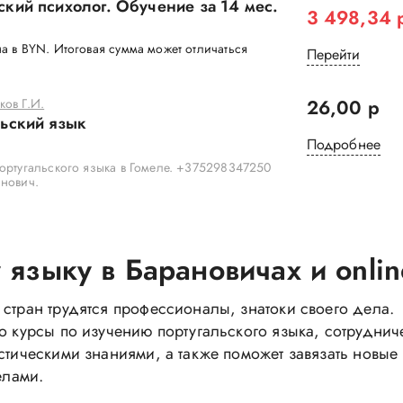
кий психолог. Обучение за 14 мес.
3 498,34 
а в BYN. Итоговая сумма может отличаться
Перейти
ов Г.И.
26,00 р
ьский язык
Подробнее
ортугальского языка в Гомеле. +375298347250
анович.
 языку в Барановичах и onlin
 стран трудятся профессионалы, знатоки своего дела.
о курсы по изучению португальского языка, сотруднич
стическими знаниями, а также поможет завязать новые
елами.