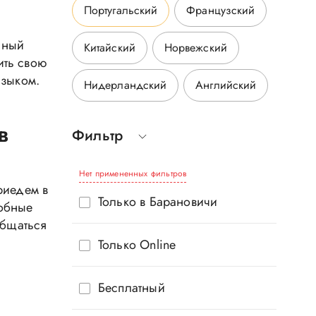
Португальский
Французский
нный
Китайский
Норвежский
ить свою
языком.
Нидерландский
Английский
в
Фильтр
Нет примененных фильтров
риедем в
Только в Барановичи
добные
общаться
Только Online
Бесплатный