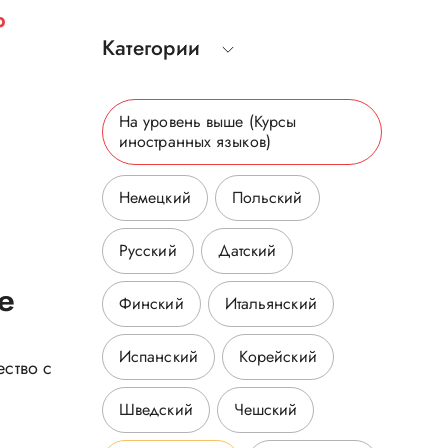
р
Категории
На уровень выше
(Курсы
иностранных языков
)
Немецкий
Польский
Русский
Датский
e
Финский
Итальянский
Испанский
Корейский
ество с
Шведский
Чешский