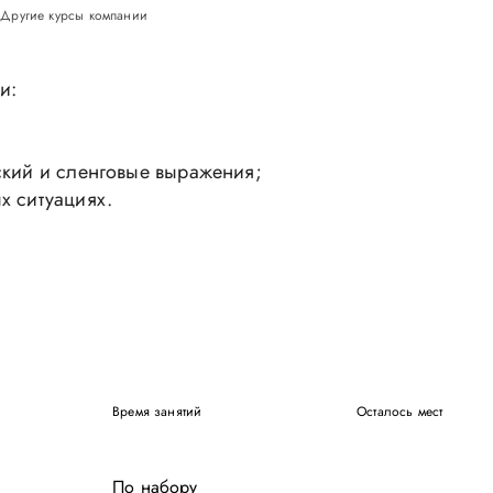
Другие курсы компании
и:
ский и сленговые выражения;
х ситуациях.
Время занятий
Осталось мест
По набору