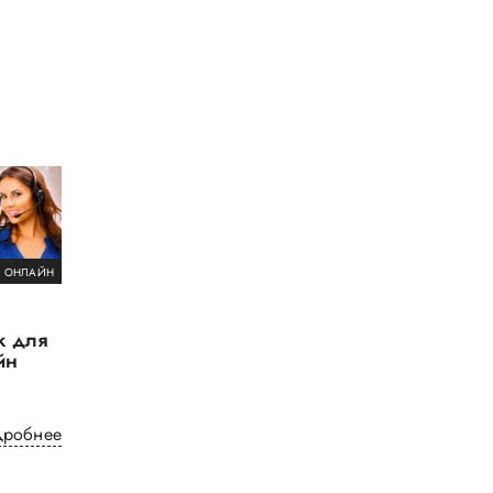
ОНЛАЙН
к для
йн
дробнее