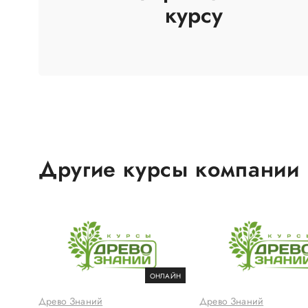
курсу
Другие курсы компании
ОНЛАЙН
бнее
Древо Знаний
Древо Знаний