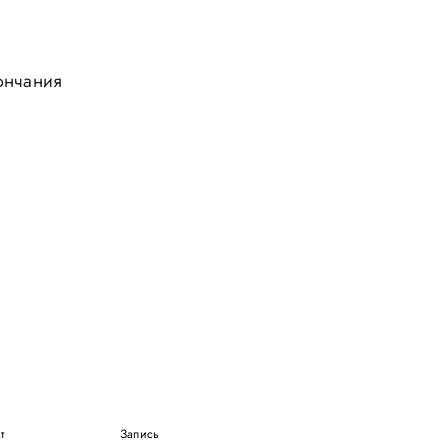
ончания
т
Запись