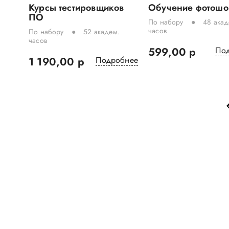
Курсы тестировщиков
Обучение фотошо
ПО
По набору
48 акад
часов
По набору
52 академ.
часов
599,00 р
По
1 190,00 р
Подробнее