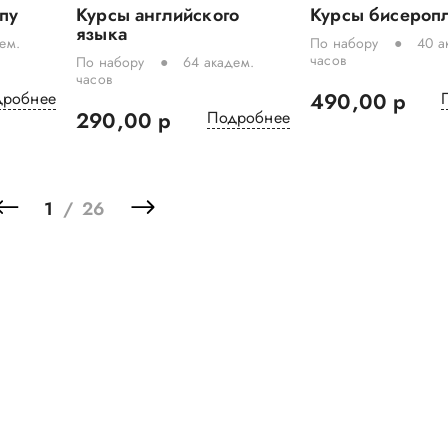
пу
Курсы английского
Курсы бисероп
языка
ем.
По набору
40 а
часов
По набору
64 академ.
часов
дробнее
490,00 р
290,00 р
Подробнее
1
/
26