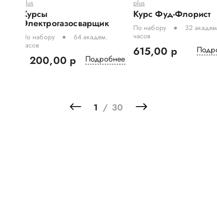
plus
plus
чёт
Курсы
Курс Фуд-Флорист
Электрогазосварщик
По набору
32 академ
часов
По набору
64 академ.
часов
615,00 р
Подр
бнее
1 200,00 р
Подробнее
1
/
30