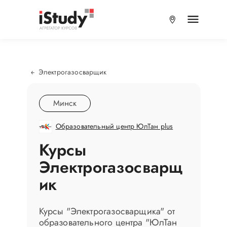
Электрогазосварщик
Минск
Образовательный центр ЮлТан plus
Курсы
Электрогазосварщ
ик
Курсы "Электрогазосварщика" от
образовательного центра "ЮлТан